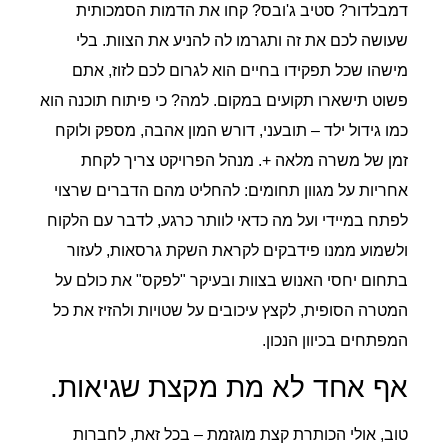
דמבלדור? סטיב ג'ובס? קחו את הדמות הסמכותית
שעושה לכם את זה ותגרמו לה להניע את הצוות. בלי
מישהו שכל תפקידו בחיים הוא לגרום לכם לזוז, אתם
פשוט תישארו תקועים במקום. למה? כי פיתוח תוכנה הוא
כמו גידול ילד – תובעני, דורש המון אהבה, מספק ולוקח
זמן של משרה מלאה +. מנהל הפרויקט צריך לקחת
אחריות על מגוון תחומים: להחליט מהם הדברים שרצוי
לפתח במיידי ועל מה כדאי לוותר כרגע, לדבר עם הלקוח
ולשמוע ממנו פידבקים לקראת השקת גרסאות, לעזור
בתחום יחסי האנוש בצוות ובעיקר "לפקס" את כולם על
המטרה הסופית, לקצץ עיכובים על שטויות ולהזיז את כל
המפתחים בכיוון הנכון.
אף אחד לא מת מקצת שגיאות.
טוב, אולי הכותרת קצת מוגזמת – בכל זאת, לחברות